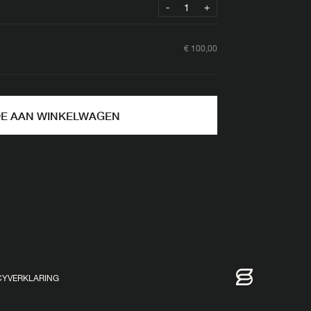
-
+
€
100,00
OE AAN WINKELWAGEN
CYVERKLARING