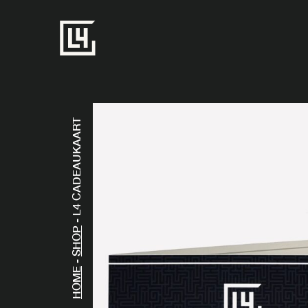
L4 CADEAUKAART
-
SHOP
-
HOME